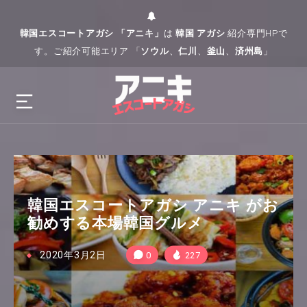
韓国エスコートアガシ 「アニキ」
は
韓国 アガシ
紹介専門HPで
す。ご紹介可能エリア 「
ソウル
、
仁川
、
釜山
、
済州島
」
韓国エスコートアガシ アニキ がお
勧めする本場韓国グルメ
2020年3月2日
0
227