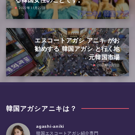
2022年11月22日
エスコートアガシ アニキ がお
勧めする 韓国アガシ と行く地
元韓国市場
2020年3月2日
韓国アガシアニキは？
agashi-aniki
韓国エスコートアガシ紹介専門